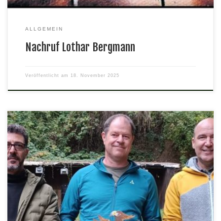
ALLGEMEIN
Nachruf Lothar Bergmann
Veröffentlicht am
18. November 2025
Wir gratulieren dem alten und neuen Schützenkönig Eckhard
Barth und seinen beiden Rittern, die den Adler mit dem KK-
Gewehr zu Fall brachten.Mit der Luftpistole wurde Helmut Häring
Schützenkönig. Seine beiden Ritter sind Roman Bergsträser und
Wieland Schenkewitz.