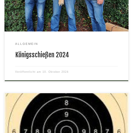
vom Podest fiel.
ALLGEMEIN
Königsschießen 2024
Veröffentlicht am
10. Oktober 2024
Wir gratulieren unseren besten Schützen bei der diesjährigen
Bezirksmeisterschaft Luftpistole Herren 3 Bezirksmeister mit
357 Ringen Günther Abt Luftpistole Auflage Senioren2
Bezirksmeister mit 298 Ringen Wieland Schenkewitz KK-