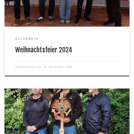
Mitgliedschaft) wurden für ihre Verdienste um unseren
Schützenverein […]
ALLGEMEIN
Weihnachtsfeier 2024
Veröffentlicht am
13. Dezember 2024
Wir gratulieren unserem diesjährigen Schützenkönig Eckhard und
seinen beiden Rittern Helmut und Aziz.Am 6. Oktober schossen
wir mit dem KK Gewehr auf den Adler und nach ca. 3 Stunden
wurde der Balken unter dem Adler so durchtrennt, dass dieser