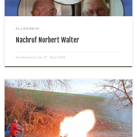
ALLGEMEIN
Nachruf Norbert Walter
Veröffentlicht am
27. April 2025
Am Silvesternachmittag krachten die Böller und Kanonen über das
weite Land der Schaubach.Die Schützen verabschiedeten damit
das alte Jahr. Bei Glühwein und heißen Würstchen in geselliger
Runde bereiteten wir uns auf den Wechsel zum kommenden Jahr
vor.