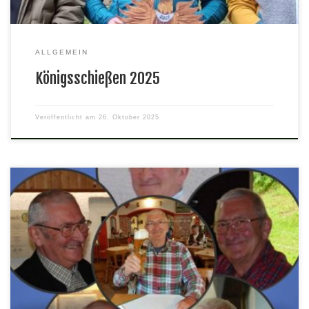
ALLGEMEIN
Königsschießen 2025
Veröffentlicht am
26. Oktober 2025
– Ein guter Freund ist von uns gegangen – Wir trauern um unser
langjähriges Mitglied Norbert Walter der am Dienstag den 08.
April 2025 verstarb. Sein unerwarteter Tod schockte uns alle.
Norbert kam 1969 in unseren Verein. Bereits 1973 übernahm er
den 2. Vorsitz für 22 Jahre und hat über […]