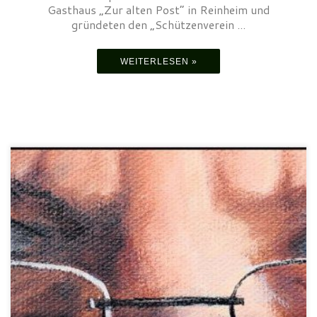
Gasthaus „Zur alten Post“ in Reinheim und
gründeten den „Schützenverein ...
WEITERLESEN »
Wir trauern um unser langjähriges Mitglied Lothar Bergmann, der
am Samstag den 25. Oktober 2025 verstarb. Neben seinen
Hobbies wie Musik und der Malerei war er ein begeisterter
Pistolenschütze.Mit seinem Engagement und seiner
Zuverlässigkeit unterstützte er über 2 Jahrzehnte (2001-2021)
den Vorstand als Schriftführer.Als Schützenkamerad und Freund
wird er uns […]