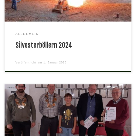
ALLGEMEIN
Silvesterböllern 2024
Veröffentlicht am
1. Januar 2025
Am 7. Dezember waren alle Vereinsmitglieder zur
Weihnachtsfeier eingeladen.Bei leckerem Essen und gemütlichen
Beisammensein wurden auch die Könige Pascal (Luftpistole),
Eckhard (KK Gewehr) und Alexander (Jugend Luftgewehr)
geehrt.Sowohl unser Gründungsmitglied Hans Uwe Hoffmann (70
Jahre Mitgliedschaft) als auch Norbert Walter (55 Jahre