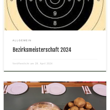
Sportpistole Herren3 Bezirksmeister mit 270 Ringen Günther
Abt KK-Sportpistole Herren4 Bezirksmeister mit 244 Ringen
Ingo Wieneke Perkussionsfreigewehr Herren3 Bezirksmeister mit
126 Ringen Eckhard […]
ALLGEMEIN
Bezirksmeisterschaft 2024
Veröffentlicht am
28. April 2024
Am Aschermittwoch den 14. Februar gab es das traditionelle
Heringsessen. Die beiden Köche Astrid und Jörg bereiteten wieder